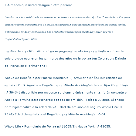
1. A menos que usted designe a otra persona.
La información suministrada en este documento es solo una breve descripción. Consulte la póliza para
obtener información completa de los planes de póliza, características, beneficios, opciones, tarifas,
definiciones, límites y exclusiones. Los productos varían según el estado y están sujetos a
disponibilidad y requisitos.
Límites de la póliza: suicidio: no se pagarán beneficios por muerte a causa de
suicidio que ocurra en los primeros dos años de la póliza (en Colorado y Dakota
del Norte, en el primer año).
Anexo de Beneficio por Muerte Accidental (Formulario n.º 36414); edades de
emisión: 0-59. Anexo de Beneficio por Muerte Accidental de los Hijos (Formulario
n.º 36434) disponible por un costo adicional y únicamente si también contrata el
Anexo a Término para Menores; edades de emisión: 11 días a 22 años. El anexo
para hijos finaliza a la edad de 23. Edad de emisión del seguro Whole Life: 0-
75 (4) Edad de emisión del Beneficio por Muerte Accidental: 0-59.
Whole Life – Formulario de Póliza n.º 33055/En Nueva York n.º 43055.