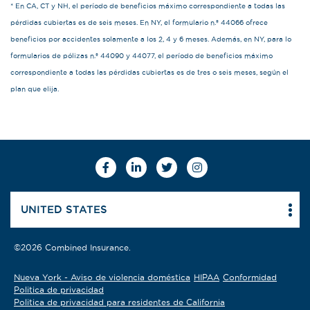
* En CA, CT y NH, el período de beneficios máximo correspondiente a todas las
pérdidas cubiertas es de seis meses. En NY, el formulario n.º 44066 ofrece
beneficios por accidentes solamente a los 2, 4 y 6 meses. Además, en NY, para lo
formularios de pólizas n.º 44090 y 44077, el período de beneficios máximo
correspondiente a todas las pérdidas cubiertas es de tres o seis meses, según el
plan que elija.
Facebook
Linkedin
Twitter
Instagram
UNITED STATES
©2026 Combined Insurance.
Nueva York - Aviso de violencia doméstica
HIPAA
Conformidad
Politica de privacidad
Politica de privacidad para residentes de California