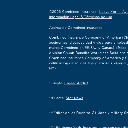
©2026 Combined Insurance.
Nueva York - Avi
Información Legal & Términos de uso
Acerca de Combined Insurance
Combined Insurance Company of America (Chu
accidentes, discapacidad y vida para emplead
marca Combined en EE. UU. y Canadá ofrece b
división Chubb Benefits Workplace Solutions e
Combined Insurance Company of America y Com
calificación de solidez financiera A+ (Super
NY).
*Fuente:
Career Addict
**Fuente:
Stat News
***Editor de las Revistas G.I. Jobs y Military S
**** En Nueva York, los productos son suscr