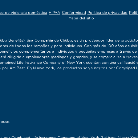
so de violencia doméstica
HIPAA
Conformidad
Politica de privacidad
Poli
Mapa del sitio
bb Benefits), una Compañía de Chubb, es un proveedor líder de producto
ores de todos los tamaños y para individuos. Con más de 100 años de éxit
eneficios complementarios a individuos y pequeñas empresas a través de 
stá dirigida a empleadores medianos y grandes, y se comercializa a través
bined Life Insurance Company of New York cuentan con una calificación 
ior) por AM Best. En Nueva York, los productos son suscritos por Combined
pouse.
itos por Combined Life Insurance Company of New York (Latham, Nueva Yor