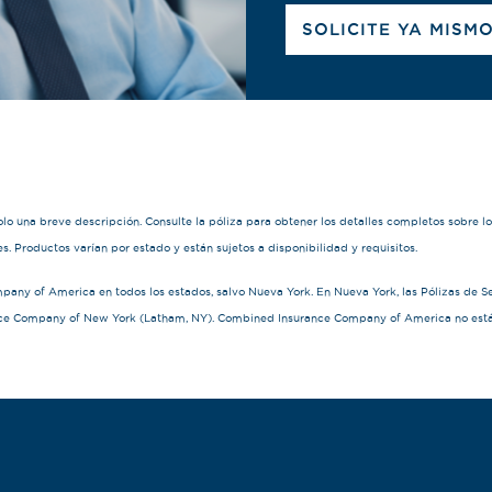
SOLICITE YA MISM
 una breve descripción. Consulte la póliza para obtener los detalles completos sobre los 
nes. Productos varían por estado y están sujetos a disponibilidad y requisitos.
any of America en todos los estados, salvo Nueva York. En Nueva York, las Pólizas de 
ce Company of New York (Latham, NY). Combined Insurance Company of America no está l