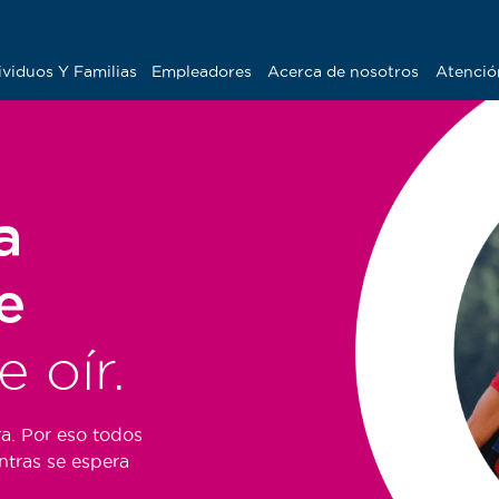
ividuos Y Familias
Empleadores
Acerca de nosotros
Atención
a
e
 oír.
ra. Por eso todos
ntras se espera