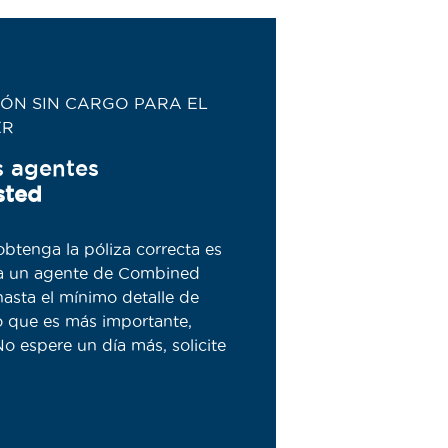
IÓN SIN CARGO PARA EL
ER
s agentes
sted
btenga la póliza correcta es
n a un agente de Combined
asta el mínimo detalle de
o que es más importante,
o espere un día más, solicite